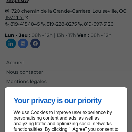
720 chemin de la Grande-Carrière,
Louiseville, QC
J5V 2L4
819-415-1845
819-228-8275
819-697-5126
Lun - Jeu :
08h - 12h | 13h - 17h
Ven :
08h - 12h
Accueil
Nous contacter
Mentions légales
Plan du site
Your privacy is our priority
We use Cookies to improve user experience by
Haut de page
personalising content and ads, as well as
analyzing traffic and optimizing social networks
functionalities. By clicking "I Agree" you consent to