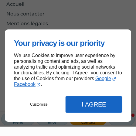
Accueil
Nous contacter
Mentions légales
Plan du site
Your privacy is our priority
We use Cookies to improve user experience by
Haut de page
personalising content and ads, as well as
analyzing traffic and optimizing social networks
functionalities. By clicking "I Agree" you consent to
the use of Cookies from our providers
Google
Facebook
.
I AGREE
Customize
Menu
Infos
Contact